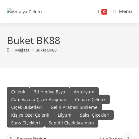
Skip
to
Menu
0
content
Buket BK88
>
Mağaza
>
Buket BK88
Çelenk
3d Hediye Eşya
Antoryum
Cam Vazolu Çiçek Arajman
Cenaze Çelenk
Çiçek Buketleri
Gelin Arabası Susleme
Kişiye Özel Çelenk
Lilyum
Saksı Çiçekleri
Şans Çiçekleri
Sepetli Çiçek Arajman
Previous Product
Next Product