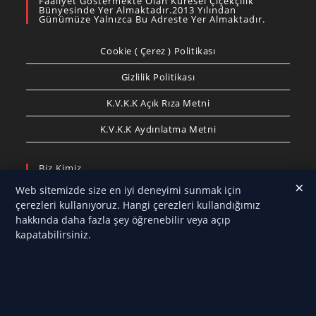
Faaliyet Göstermekte Olan Küresel Çiçekçilik
Bünyesinde Yer Almaktadır.2013 Yılından
Günümüze Yalnızca Bu Adreste Yer Almaktadır.
Cookie ( Çerez ) Politikası
Gizlilik Politikası
K.V.K.K Açık Rıza Metni
K.V.K.K Aydınlatma Metni
Biz Kimiz
×
Web sitemizde size en iyi deneyimi sunmak için
Antalya Çelenk
olarak, özel günlerinizi ve anlamlı
çerezleri kullanıyoruz. Hangi çerezleri kullandığımız
anlarınızı en estetik çiçek tasarımlarıyla taçlandırmak
hakkında daha fazla şey öğrenebilir veya açıp
için hizmet veriyoruz. Düğün, nişan, açılış, cenaze,
kapatabilirsiniz.
anma törenleri, resmi etkinlikler ve kurumsal
organizasyonlar için hazırladığımız çelenk, çiçek
aranjmanları ve özel tasarımlarımızla Antalya’nın her
noktasına hızlı ve güvenilir teslimat sağlıyoruz.