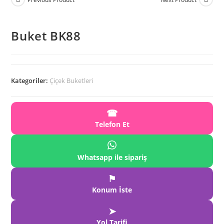
Buket BK88
Kategoriler:
Çiçek Buketleri
☎
Telefon Et
Whatsapp ile sipariş
⚑
Konum İste
➤
Yol Tarifi