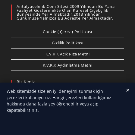
Antalyacelenk.com Sitesi 2009 Yılından Bu Yana
Faaliyet Göstermekte Olan Küresel Çiçekçilik
Bünyesinde Yer Almaktadır.2013 Yılından
Günümüze Yalnızca Bu Adreste Yer Almaktadır.
Cookie ( Çerez ) Politikası
Gizlilik Politikası
K.V.K.K Açık Rıza Metni
K.V.K.K Aydınlatma Metni
Biz Kimiz
×
Web sitemizde size en iyi deneyimi sunmak için
Antalya Çelenk
olarak, özel günlerinizi ve anlamlı
çerezleri kullanıyoruz. Hangi çerezleri kullandığımız
anlarınızı en estetik çiçek tasarımlarıyla taçlandırmak
hakkında daha fazla şey öğrenebilir veya açıp
için hizmet veriyoruz. Düğün, nişan, açılış, cenaze,
kapatabilirsiniz.
anma törenleri, resmi etkinlikler ve kurumsal
organizasyonlar için hazırladığımız çelenk, çiçek
aranjmanları ve özel tasarımlarımızla Antalya’nın her