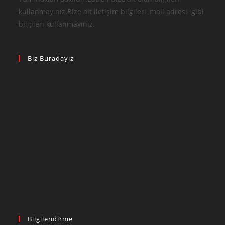
application
kullanmayınız.Bize ait iletişim bilgileri ,mail adresi gibi
bilgileri kullanmayınız.
Biz Buradayız
Bilgilendirme