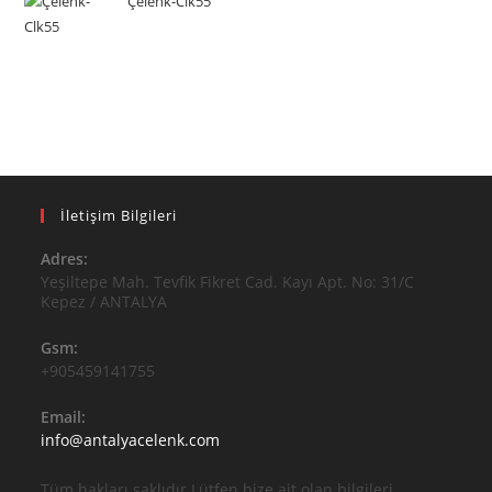
Çelenk-Clk55
İletişim Bilgileri
Adres:
Yeşiltepe Mah. Tevfik Fikret Cad. Kayı Apt. No: 31/C
Kepez / ANTALYA
Gsm:
+905459141755
Email:
Opens
info@antalyacelenk.com
in
your
Tüm hakları saklıdır.Lütfen bize ait olan bilgileri