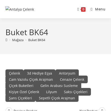
Skip
to
Menu
0
content
Buket BK64
>
Mağaza
>
Buket BK64
Çelenk
3d Hediye Eşya
Antoryum
Cam Vazolu Çiçek Arajman
Cenaze Çelenk
Çiçek Buketleri
Gelin Arabası Susleme
Kişiye Özel Çelenk
Lilyum
Saksı Çiçekleri
Şans Çiçekleri
Sepetli Çiçek Arajman
Previous Product
Next Product