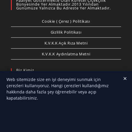
Faaliyet Göstermekte Olan Küresel Çiçekçilik
Bünyesinde Yer Almaktadır.2013 Yılından
Günümüze Yalnızca Bu Adreste Yer Almaktadır.
Cookie ( Çerez ) Politikası
Gizlilik Politikası
K.V.K.K Açık Rıza Metni
K.V.K.K Aydınlatma Metni
Biz Kimiz
×
Web sitemizde size en iyi deneyimi sunmak için
Antalya Çelenk
olarak, özel günlerinizi ve anlamlı
çerezleri kullanıyoruz. Hangi çerezleri kullandığımız
anlarınızı en estetik çiçek tasarımlarıyla taçlandırmak
hakkında daha fazla şey öğrenebilir veya açıp
için hizmet veriyoruz. Düğün, nişan, açılış, cenaze,
kapatabilirsiniz.
anma törenleri, resmi etkinlikler ve kurumsal
organizasyonlar için hazırladığımız çelenk, çiçek
aranjmanları ve özel tasarımlarımızla Antalya’nın her
noktasına hızlı ve güvenilir teslimat sağlıyoruz.