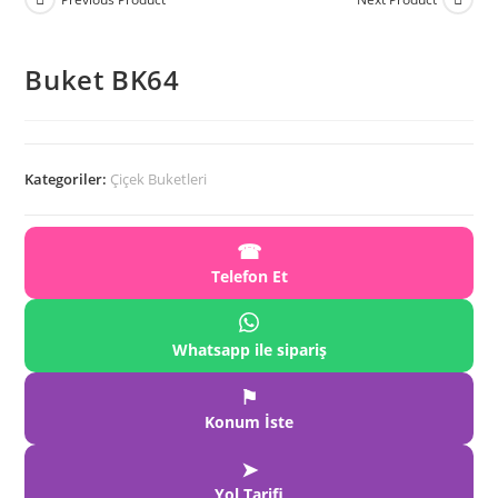
Buket BK64
Kategoriler:
Çiçek Buketleri
☎
Telefon Et
Whatsapp ile sipariş
⚑
Konum İste
➤
Yol Tarifi