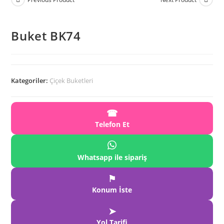
Buket BK74
Kategoriler:
Çiçek Buketleri
☎
Telefon Et
Whatsapp ile sipariş
⚑
Konum İste
➤
Yol Tarifi