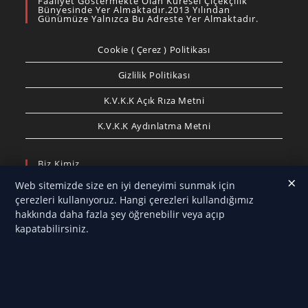
Faaliyet Göstermekte Olan Küresel Çiçekçilik
Bünyesinde Yer Almaktadır.2013 Yılından
Günümüze Yalnızca Bu Adreste Yer Almaktadır.
Cookie ( Çerez ) Politikası
Gizlilik Politikası
K.V.K.K Açık Rıza Metni
K.V.K.K Aydınlatma Metni
Biz Kimiz
×
Web sitemizde size en iyi deneyimi sunmak için
Antalya Çelenk
olarak, özel günlerinizi ve anlamlı
çerezleri kullanıyoruz. Hangi çerezleri kullandığımız
anlarınızı en estetik çiçek tasarımlarıyla taçlandırmak
hakkında daha fazla şey öğrenebilir veya açıp
için hizmet veriyoruz. Düğün, nişan, açılış, cenaze,
kapatabilirsiniz.
anma törenleri, resmi etkinlikler ve kurumsal
organizasyonlar için hazırladığımız çelenk, çiçek
aranjmanları ve özel tasarımlarımızla Antalya’nın her
noktasına hızlı ve güvenilir teslimat sağlıyoruz.