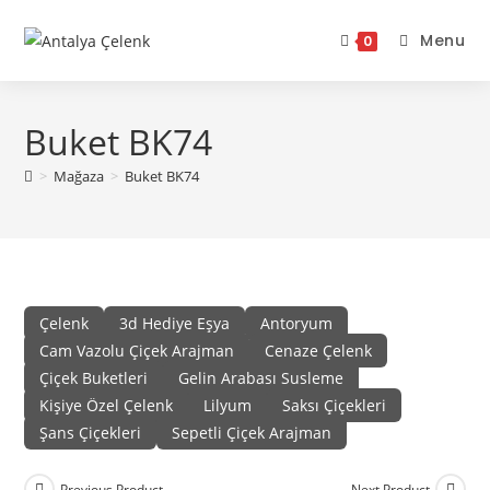
Skip
to
Menu
0
content
Buket BK74
>
Mağaza
>
Buket BK74
Çelenk
3d Hediye Eşya
Antoryum
Cam Vazolu Çiçek Arajman
Cenaze Çelenk
Çiçek Buketleri
Gelin Arabası Susleme
Kişiye Özel Çelenk
Lilyum
Saksı Çiçekleri
Şans Çiçekleri
Sepetli Çiçek Arajman
Previous Product
Next Product