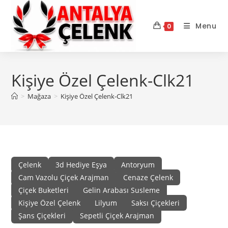
Skip
to
Menu
0
content
Kişiye Özel Çelenk-Clk21
>
Mağaza
>
Kişiye Özel Çelenk-Clk21
Çelenk
3d Hediye Eşya
Antoryum
Cam Vazolu Çiçek Arajman
Cenaze Çelenk
Çiçek Buketleri
Gelin Arabası Susleme
Kişiye Özel Çelenk
Lilyum
Saksı Çiçekleri
Şans Çiçekleri
Sepetli Çiçek Arajman