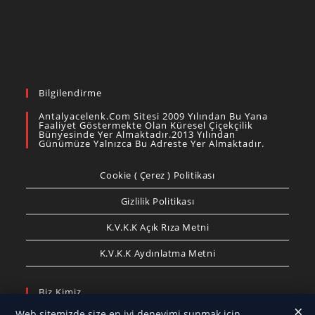
Bilgilendirme
Antalyacelenk.com Sitesi 2009 Yılından Bu Yana
Faaliyet Göstermekte Olan Küresel Çiçekçilik
Bünyesinde Yer Almaktadır.2013 Yılından
Günümüze Yalnızca Bu Adreste Yer Almaktadır.
Cookie ( Çerez ) Politikası
Gizlilik Politikası
K.V.K.K Açık Rıza Metni
K.V.K.K Aydınlatma Metni
Biz Kimiz
×
Web sitemizde size en iyi deneyimi sunmak için