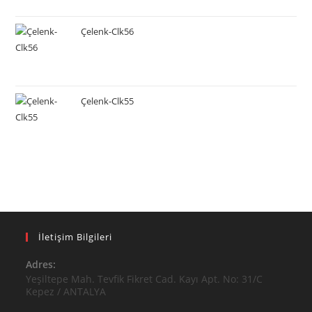
Çelenk-Clk56
Çelenk-Clk55
İletişim Bilgileri
Adres:
Yeşiltepe Mah. Tevfik Fikret Cad. Kayı Apt. No: 31/C
Kepez / ANTALYA