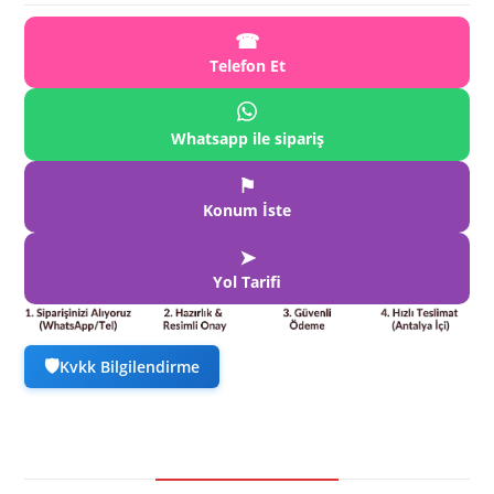
☎
Telefon Et
Whatsapp ile sipariş
⚑
Konum İste
➤
Yol Tarifi
🛡
Kvkk Bilgilendirme